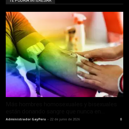
TE PODRÍA INTERESAR
Más hombres homosexuales y bisexuales
están donando sangre que nunca en...
Administrador GayPeru
-
22 de junio de 2026
0