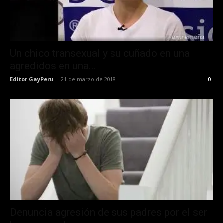
Un chico transexual y su cuñado en una
agredidos en una...
Editor GayPeru
-
21 de marzo de 2018
0
Denuncia agresión de sus padres por el ser