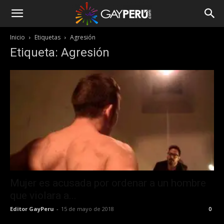
Inicio
Etiquetas
Agresión
Etiqueta: Agresión
Mujer es acusada por ordenar a un hombre
que violara a...
Editor GayPeru
-
15 de mayo de 2018
0