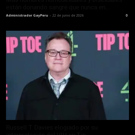
están donando sangre que nunca en...
Administrador GayPeru
-
22 de junio de 2026
0
Russell T Davies elogiado por su
interpretación del VIH en Tip...