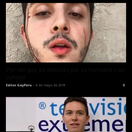
Por ser gay, es atacado por su hermana y su
cuñado
Editor GayPeru
-
8 de mayo de 2018
0