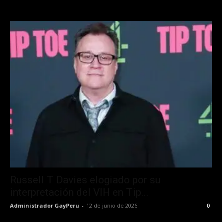
Russell T Davies elogiado por su
interpretación del VIH en Tip...
Administrador GayPeru
-
12 de junio de 2026
0