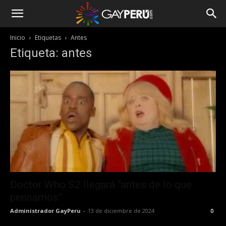
Inicio
Etiquetas
Antes
Etiqueta: antes
Doctor Who S2 llegará “antes de lo que
pensamos”
Administrador GayPeru
-
13 de diciembre de 2024
0