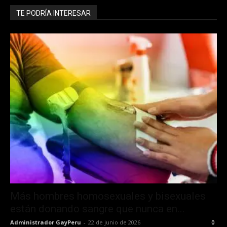
TE PODRÍA INTERESAR
Más hombres homosexuales y bisexuales
están donando sangre que nunca en...
Administrador GayPeru
-
22 de junio de 2026
0