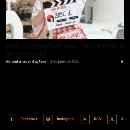
Netflix confirma el final de Emily en París: la
serie terminará...
Administrador GayPeru
-
2 de junio de 2026
0
Facebook
Instagram
RSS
X