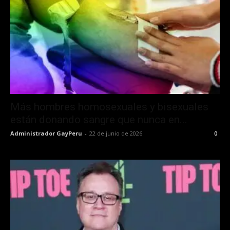
Más hombres homosexuales y bisexuales
están donando sangre que nunca en...
Administrador GayPeru
-
22 de junio de 2026
0