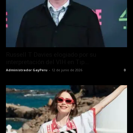
Russell T Davies elogiado por su
interpretación del VIH en Tip...
Administrador GayPeru
-
12 de junio de 2026
0