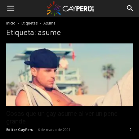
Inicio
Etiquetas
Asume
Etiqueta: asume
Cosas que un gay asume al ver un pene
grande
Editor GayPeru
-
6 de marzo de 2021
2