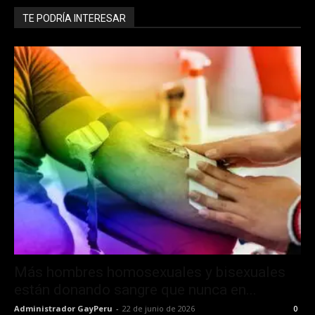
TE PODRÍA INTERESAR
Más hombres homosexuales y bisexuales
están donando sangre que nunca en...
Administrador GayPeru
-
22 de junio de 2026
0