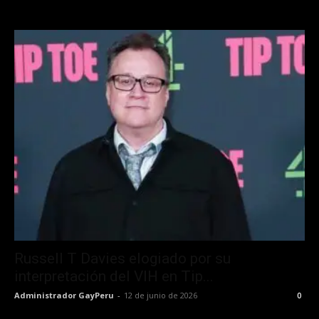
Russell T Davies elogiado por su
interpretación del VIH en Tip...
Administrador GayPeru
-
12 de junio de 2026
0