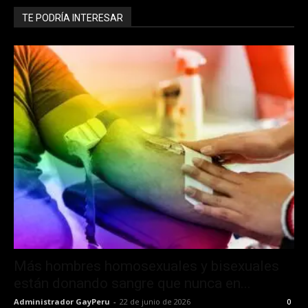
TE PODRÍA INTERESAR
Más hombres homosexuales y bisexuales
están donando sangre que nunca en...
Administrador GayPeru
-
22 de junio de 2026
0