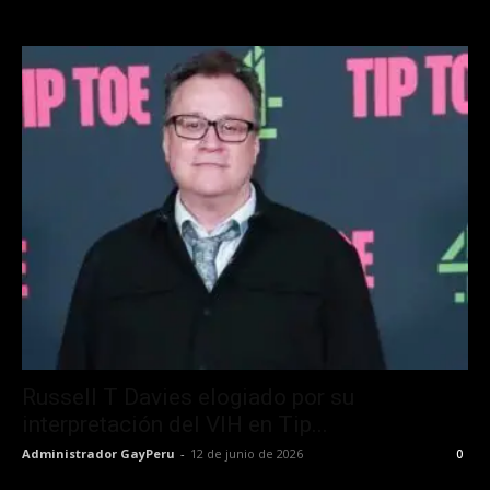
Russell T Davies elogiado por su
interpretación del VIH en Tip...
Administrador GayPeru
-
12 de junio de 2026
0