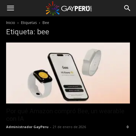
Inicio
Etiquetas
Bee
Etiqueta: bee
Por qué Amazon compró Bee, un wearable
con IA
Administrador GayPeru
-
21 de enero de 2026
0