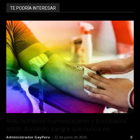
TE PODRÍA INTERESAR
Más hombres homosexuales y bisexuales
están donando sangre que nunca en...
Administrador GayPeru
-
22 de junio de 2026
0