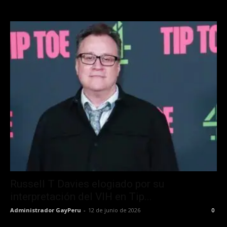
Russell T Davies elogiado por su
interpretación del VIH en Tip...
Administrador GayPeru
-
12 de junio de 2026
0