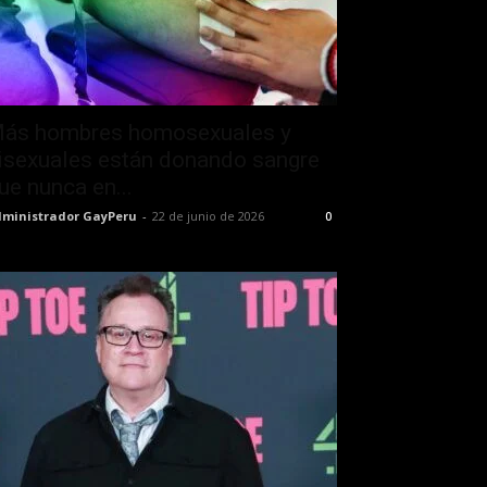
ás hombres homosexuales y
isexuales están donando sangre
ue nunca en...
ministrador GayPeru
-
22 de junio de 2026
0