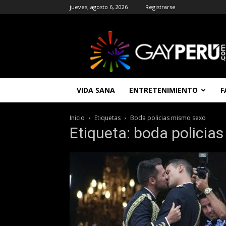
jueves, agosto 6, 2026
Registrarse
GAYPERU
|
Entretenimiento
Gay
|
Noticias
VIDA SANA
ENTRETENIMIENTO
F
Gays
|
Chat
Inicio
Etiquetas
Boda policias mismo sexo
Gay
Etiqueta: boda policia
Gratis
Peru