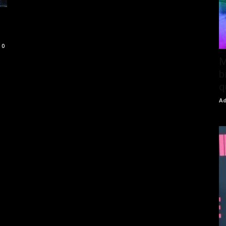
0
M
b
q
Ad