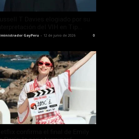
ussell T Davies elogiado por su
nterpretación del VIH en Tip...
ministrador GayPeru
-
12 de junio de 2026
0
etflix confirma el final de Emily