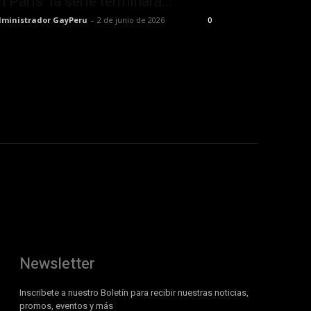
n París: la serie terminará...
ministrador GayPeru
-
2 de junio de 2026
0
Newsletter
Inscribete a nuestro Boletín para recibir nuestras noticias,
promos, eventos y más