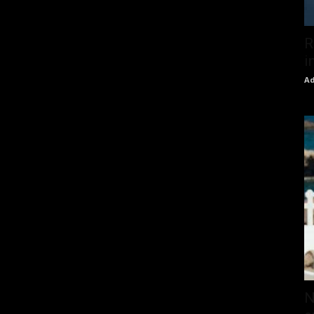
R
i
Ad
N