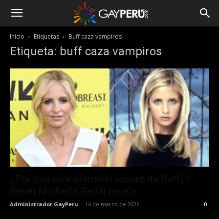
Inicio
Etiquetas
Buff caza vampiros
Etiqueta: buff caza vampiros
¿Por qué cancelaron el reboot de Buffy?
Sarah Michelle Gellar revela...
Administrador GayPeru
-
16 de marzo de 2026
0