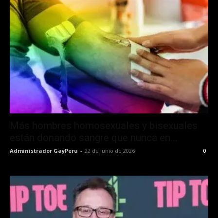
Más hombres homosexuales y bisexuales
están donando sangre que nunca en...
Administrador GayPeru
-
22 de junio de 2026
0