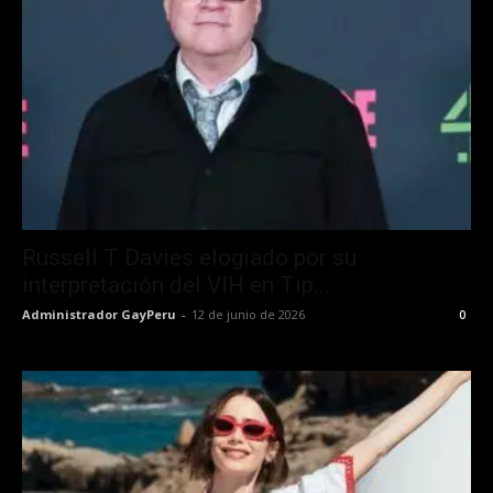
Russell T Davies elogiado por su
interpretación del VIH en Tip...
Administrador GayPeru
-
12 de junio de 2026
0