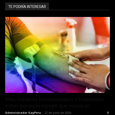
TE PODRÍA INTERESAR
Más hombres homosexuales y bisexuales
están donando sangre que nunca en...
Administrador GayPeru
-
22 de junio de 2026
0