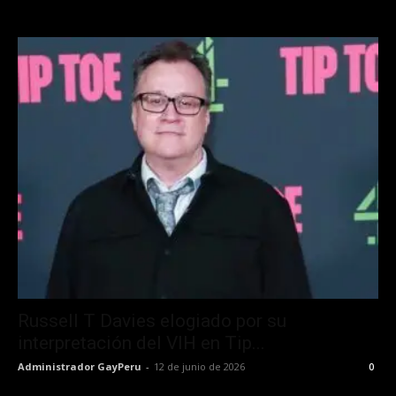
Russell T Davies elogiado por su
interpretación del VIH en Tip...
Administrador GayPeru
-
12 de junio de 2026
0