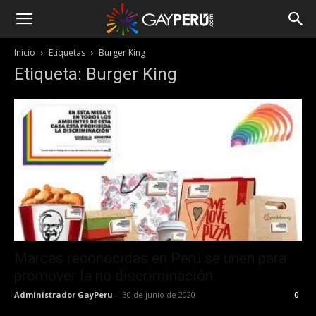
Inicio
Etiquetas
Burger King
Etiqueta: Burger King
Marcas reconocidas en Perú se unen para
promover la no discriminación
Administrador GayPeru
-
30 de junio de 2020
0