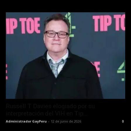
Russell T Davies elogiado por su
interpretación del VIH en Tip...
Administrador GayPeru
-
12 de junio de 2026
0