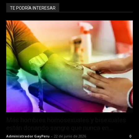
TE PODRÍA INTERESAR
Más hombres homosexuales y bisexuales
están donando sangre que nunca en...
Administrador GayPeru
-
22 de junio de 2026
0