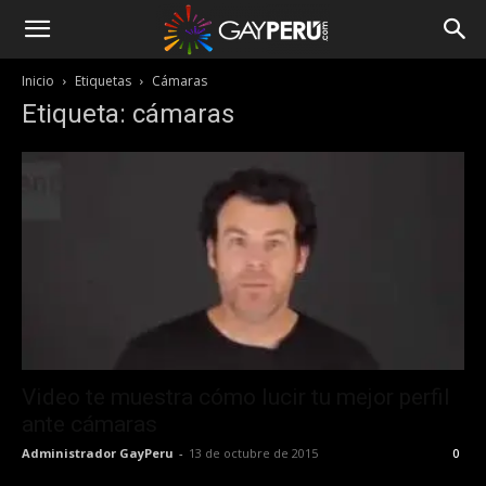
Inicio
Etiquetas
Cámaras
Etiqueta: cámaras
Video te muestra cómo lucir tu mejor perfil
ante cámaras
Administrador GayPeru
-
13 de octubre de 2015
0