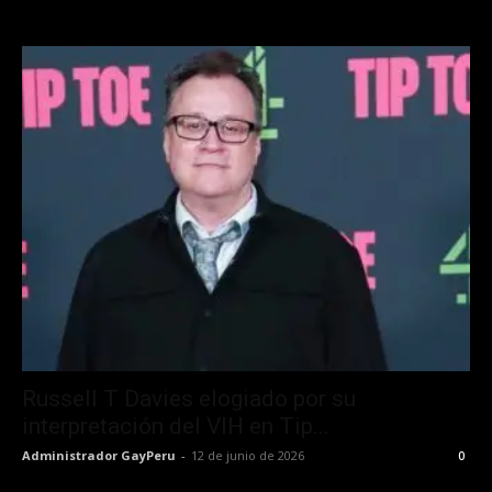
Russell T Davies elogiado por su
interpretación del VIH en Tip...
Administrador GayPeru
-
12 de junio de 2026
0