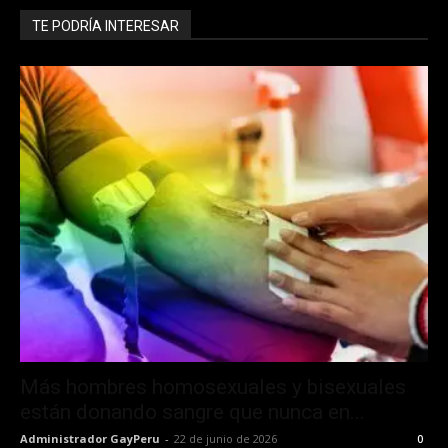
TE PODRÍA INTERESAR
Más hombres homosexuales y bisexuales
están donando sangre que nunca en...
Administrador GayPeru
-
22 de junio de 2026
0