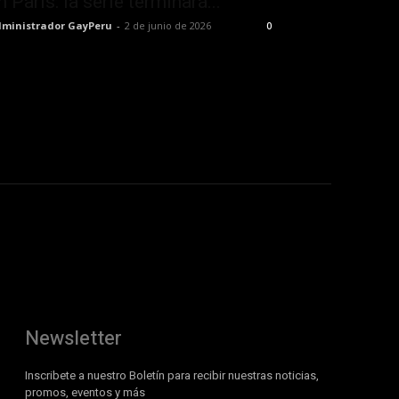
n París: la serie terminará...
ministrador GayPeru
-
2 de junio de 2026
0
Newsletter
Inscribete a nuestro Boletín para recibir nuestras noticias,
promos, eventos y más