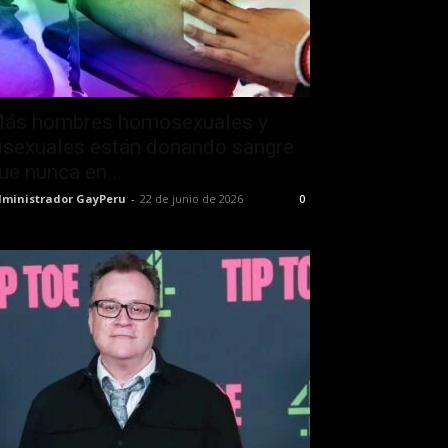
ás hombres homosexuales y
isexuales están donando sangre
ue nunca en...
ministrador GayPeru
-
22 de junio de 2026
0