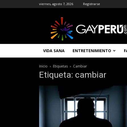
viernes, agosto 7, 2026
Registrarse
GAYPERU
|
Entretenimiento
Gay
|
Noticias
VIDA SANA
ENTRETENIMIENTO
F
Gays
|
Chat
Inicio
Etiquetas
Cambiar
Gay
Etiqueta: cambiar
Gratis
Peru