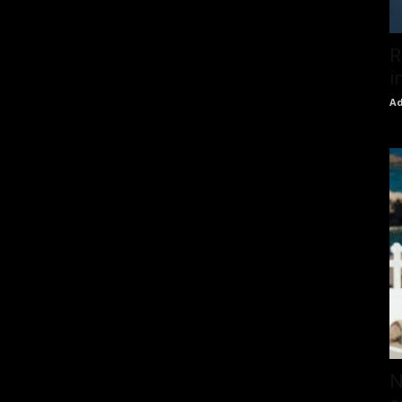
R
i
Ad
N