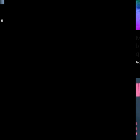
0
M
b
q
Ad