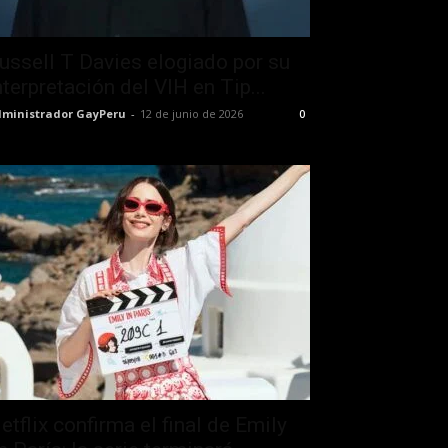
ussell T Davies elogiado por su
nterpretación del VIH en Tip...
ministrador GayPeru
-
12 de junio de 2026
0
etflix confirma el final de Emily