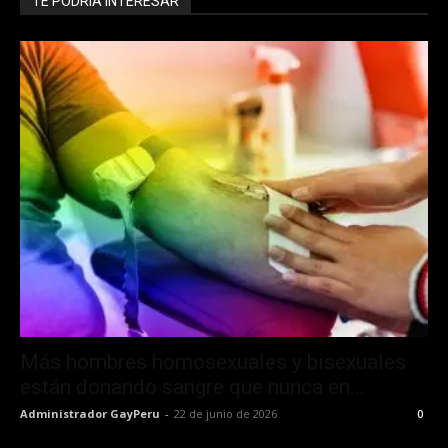
TE PODRÍA INTERESAR
Más hombres homosexuales y bisexuales
están donando sangre que nunca en...
Administrador GayPeru
-
22 de junio de 2026
0