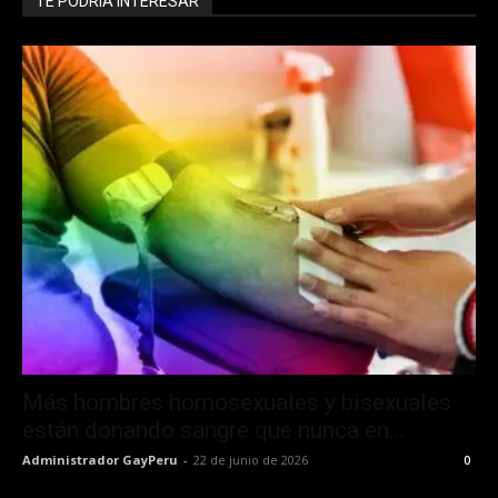
TE PODRÍA INTERESAR
Más hombres homosexuales y bisexuales
están donando sangre que nunca en...
Administrador GayPeru
-
22 de junio de 2026
0