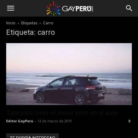
Inicio
Etiquetas
Carro
Etiqueta: carro
Tips para tener el mejor sexo en el auto
Editor GayPeru
-
13 de marzo de 2019
0