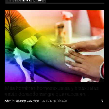
TE PODRÍA INTERESAR
Más hombres homosexuales y bisexuales
están donando sangre que nunca en...
Administrador GayPeru
-
22 de junio de 2026
0