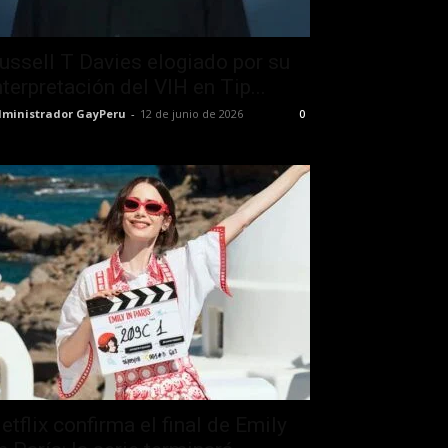
ussell T Davies elogiado por su
nterpretación del VIH en Tip...
ministrador GayPeru
-
12 de junio de 2026
0
etflix confirma el final de Emily