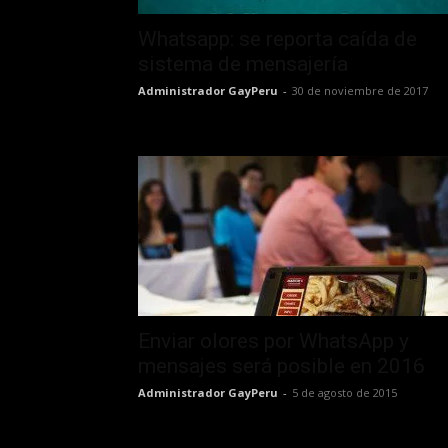
Whatsapp: se reporta caída de
sistema de mensajería
Administrador GayPeru
-
30 de noviembre de 2017
Enviar olores por WhatsApp y
mensajes será posible en 2016
Administrador GayPeru
-
5 de agosto de 2015