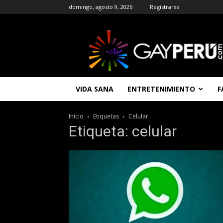
domingo, agosto 9, 2026
Registrarse
GAYPERU
|
Entretenimiento
Gay
|
Noticias
VIDA SANA
ENTRETENIMIENTO
F
Gays
|
Chat
Inicio
Etiquetas
Celular
Gay
Etiqueta: celular
Gratis
Peru