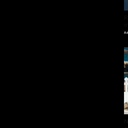
R
i
Ad
N