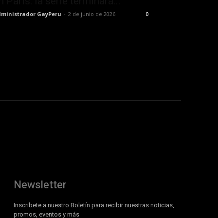
n París: la serie terminará...
ministrador GayPeru
-
2 de junio de 2026
0
Newsletter
Inscribete a nuestro Boletín para recibir nuestras noticias,
promos, eventos y más