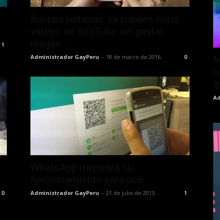
Buenas noticias: ya puedes mirar
videos de YouTube sin gastar
megas...
1
Administrador GayPeru
-
18 de marzo de 2016
0
M
b
q
Ad
WhatsApp mejorará su
funcionamiento para pcs
Administrador GayPeru
-
21 de julio de 2015
0
1