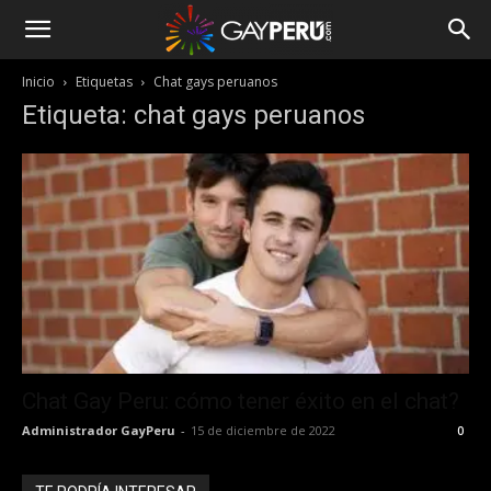
Inicio
Etiquetas
Chat gays peruanos
Etiqueta: chat gays peruanos
Chat Gay Peru: cómo tener éxito en el chat?
Administrador GayPeru
-
15 de diciembre de 2022
0