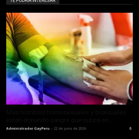
TE PODRÍA INTERESAR
Más hombres homosexuales y bisexuales
están donando sangre que nunca en...
Administrador GayPeru
-
22 de junio de 2026
0