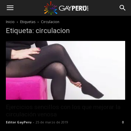
Inicio
Etiquetas
Circulacion
Etiqueta: circulacion
Ejercicios sencillos con los que mejorar la
circulación venosa
Editor GayPeru
-
25 de marzo de 2019
0