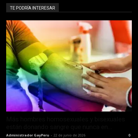
TE PODRÍA INTERESAR
Más hombres homosexuales y bisexuales
están donando sangre que nunca en...
Administrador GayPeru
-
22 de junio de 2026
0