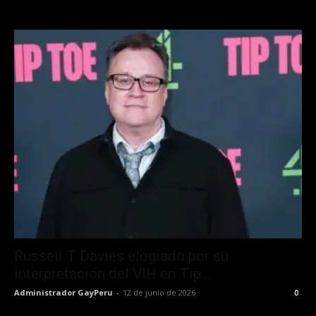
Russell T Davies elogiado por su
interpretación del VIH en Tip...
Administrador GayPeru
-
12 de junio de 2026
0