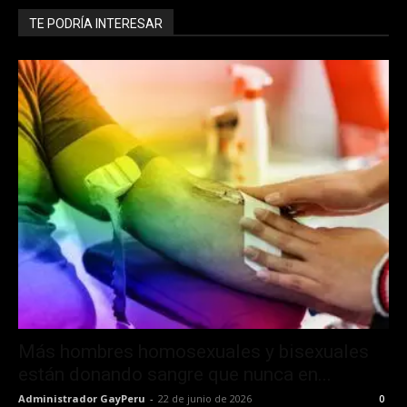
TE PODRÍA INTERESAR
Más hombres homosexuales y bisexuales
están donando sangre que nunca en...
Administrador GayPeru
-
22 de junio de 2026
0