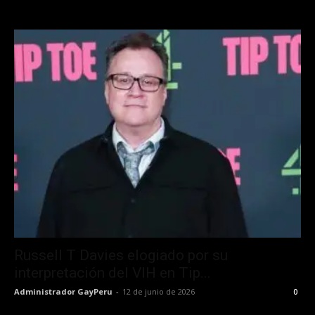
Russell T Davies elogiado por su
interpretación del VIH en Tip...
Administrador GayPeru
-
12 de junio de 2026
0