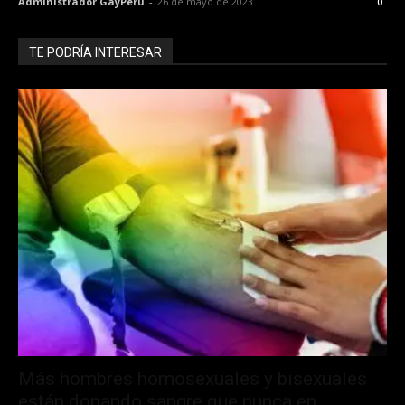
Administrador GayPeru
-
26 de mayo de 2023
0
TE PODRÍA INTERESAR
Más hombres homosexuales y bisexuales
están donando sangre que nunca en...