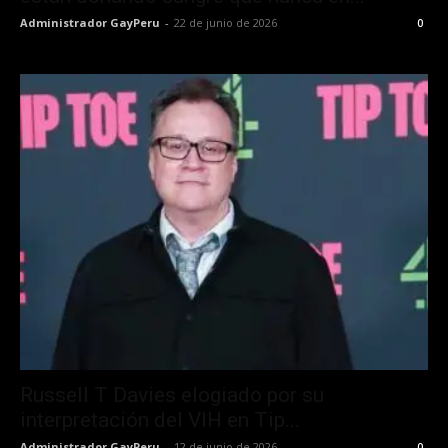
Administrador GayPeru
-
22 de junio de 2026
0
Russell T Davies elogiado por su
interpretación del VIH en Tip...
Administrador GayPeru
-
12 de junio de 2026
0