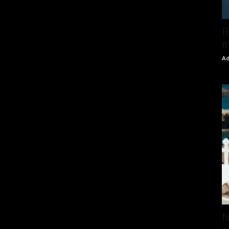
R
i
Ad
N