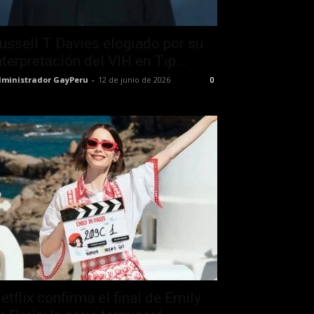
ussell T Davies elogiado por su
nterpretación del VIH en Tip...
ministrador GayPeru
-
12 de junio de 2026
0
etflix confirma el final de Emily