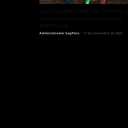
Las Ciudades Más Gay Friendly e
Latinoamérica para Encuentros
Auténticos
Administrador GayPeru
-
17 de noviembre de 2023