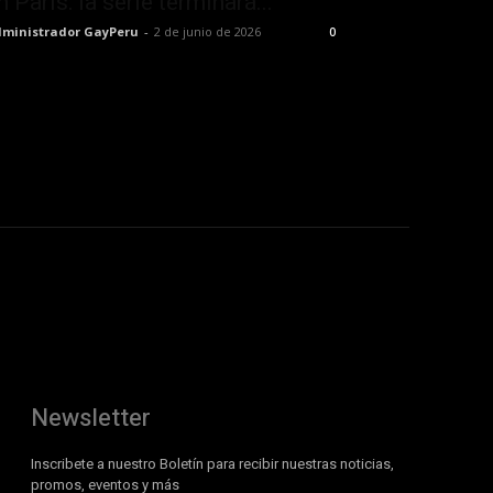
n París: la serie terminará...
ministrador GayPeru
-
2 de junio de 2026
0
Newsletter
Inscribete a nuestro Boletín para recibir nuestras noticias,
promos, eventos y más