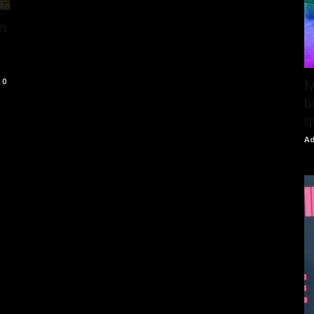
n
0
M
b
q
Ad