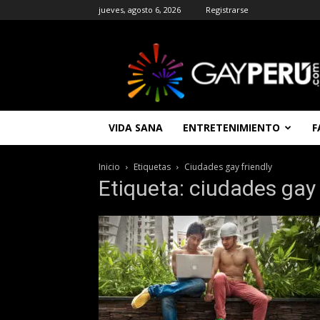
jueves, agosto 6, 2026
Registrarse
GAYPERU
|
Entretenimiento
Gay
|
Noticias
VIDA SANA
ENTRETENIMIENTO
F
Gays
|
Chat
Inicio
Etiquetas
Ciudades gay friendly
Gay
Etiqueta: ciudades gay 
Gratis
Peru