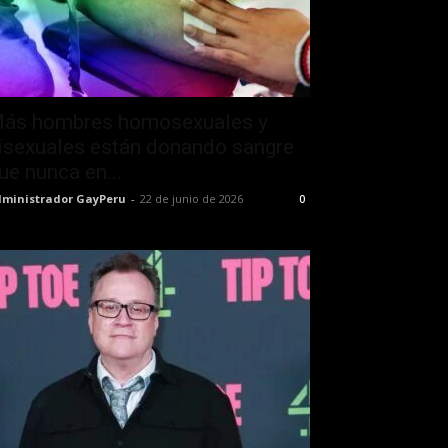
ás hombres homosexuales y
isexuales están donando sangre
ue nunca en...
ministrador GayPeru
-
22 de junio de 2026
0