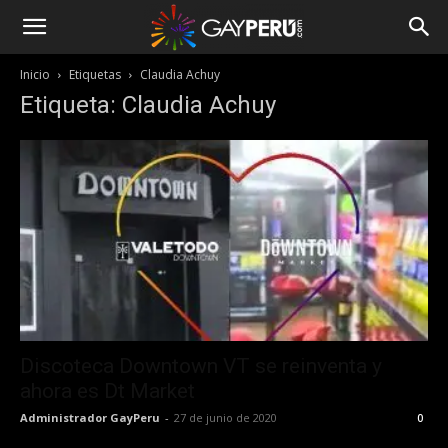
Inicio
Etiquetas
Claudia Achuy
Etiqueta: Claudia Achuy
Discoteca Downtown VT se reinventa y
ahora es Dt Market
Administrador GayPeru
-
27 de junio de 2020
0