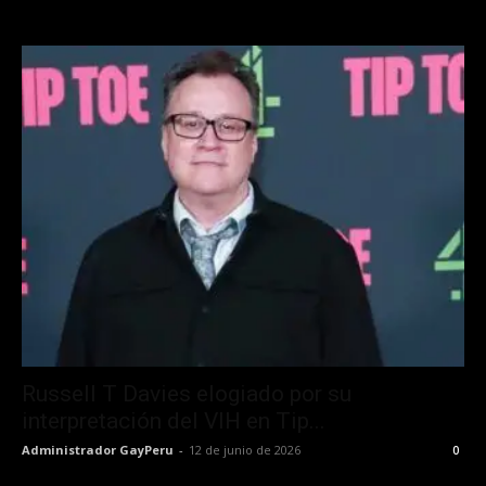
Russell T Davies elogiado por su
interpretación del VIH en Tip...
Administrador GayPeru
-
12 de junio de 2026
0