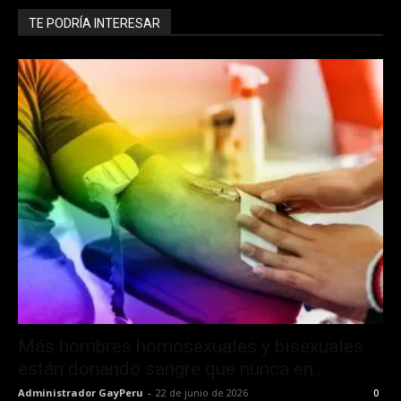
TE PODRÍA INTERESAR
Más hombres homosexuales y bisexuales
están donando sangre que nunca en...
Administrador GayPeru
-
22 de junio de 2026
0