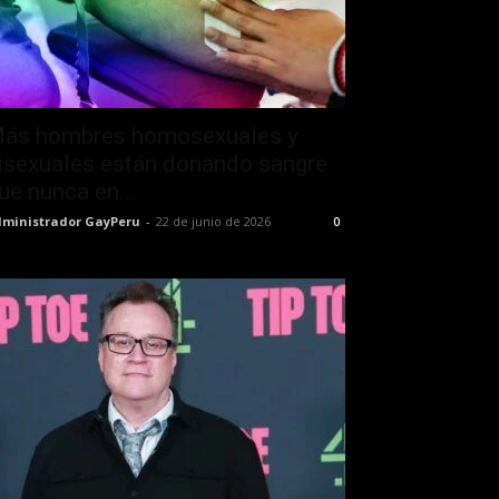
ás hombres homosexuales y
isexuales están donando sangre
ue nunca en...
ministrador GayPeru
-
22 de junio de 2026
0