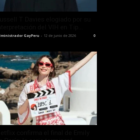
ussell T Davies elogiado por su
nterpretación del VIH en Tip...
ministrador GayPeru
-
12 de junio de 2026
0
etflix confirma el final de Emily