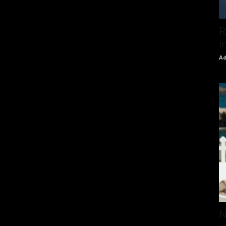
R
i
Ad
N