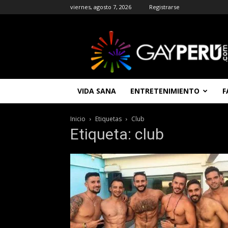
viernes, agosto 7, 2026
Registrarse
GAYPERU
|
Entretenimiento
Gay
|
Noticias
VIDA SANA
ENTRETENIMIENTO
F
Gays
|
Chat
Inicio
Etiquetas
Club
Gay
Etiqueta: club
Gratis
Peru