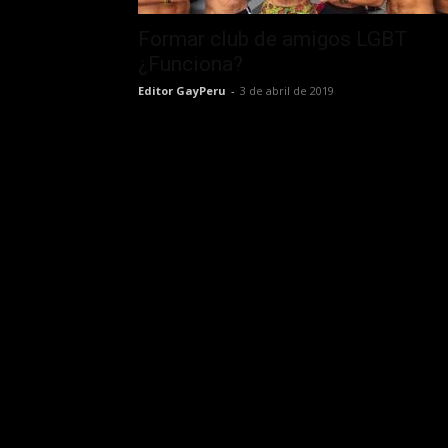
Formar club de amigos LGBT
¿Funciona?
Editor GayPeru
-
3 de abril de 2019