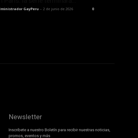
n París: la serie terminará...
ministrador GayPeru
-
2 de junio de 2026
0
Newsletter
Inscribete a nuestro Boletín para recibir nuestras noticias,
promos, eventos y más