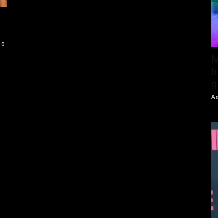
0
M
b
q
Ad