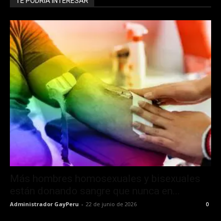
TE PODRÍA INTERESAR
Más hombres homosexuales y bisexuales
están donando sangre que nunca en...
Administrador GayPeru
-
22 de junio de 2026
0