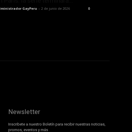
n París: la serie terminará...
ministrador GayPeru
-
2 de junio de 2026
0
Newsletter
Inscribete a nuestro Boletín para recibir nuestras noticias,
promos, eventos y más