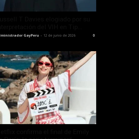
ussell T Davies elogiado por su
nterpretación del VIH en Tip...
ministrador GayPeru
-
12 de junio de 2026
0
etflix confirma el final de Emily