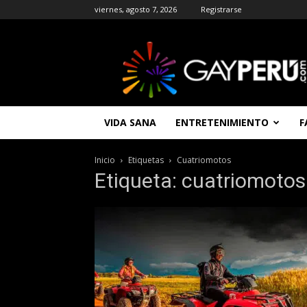
viernes, agosto 7, 2026
Registrarse
GAYPERU
|
Entretenimiento
Gay
|
Noticias
VIDA SANA
ENTRETENIMIENTO
F
Gays
|
Chat
Inicio
Etiquetas
Cuatriomotos
Gay
Etiqueta: cuatriomotos
Gratis
Peru