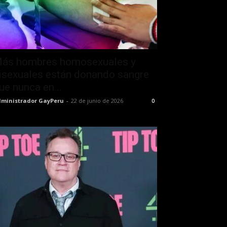
ás hombres homosexuales y
isexuales están donando sangre
ue nunca en...
ministrador GayPeru
-
22 de junio de 2026
0