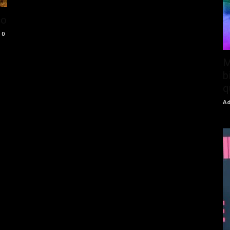
co
0
M
b
q
Ad