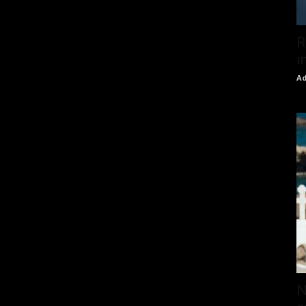
R
i
Ad
N