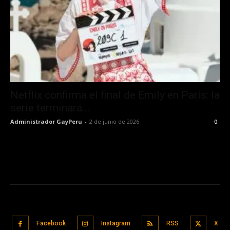
Netflix confirma el final de Emily en París: la
serie terminará...
Administrador GayPeru
-
2 de junio de 2026
0
Facebook
Instagram
RSS
X