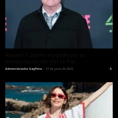
Russell T Davies elogiado por su
interpretación del VIH en Tip...
Administrador GayPeru
-
12 de junio de 2026
0