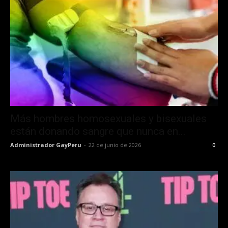
Más hombres homosexuales y bisexuales
están donando sangre que nunca en...
Administrador GayPeru
-
22 de junio de 2026
0