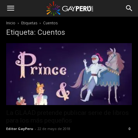
Inicio
Etiquetas
Cuentos
Etiqueta: Cuentos
La GLAAD pretende publicar serie de libros
para los más pequeños
Editor GayPeru
-
22 de mayo de 2018
0