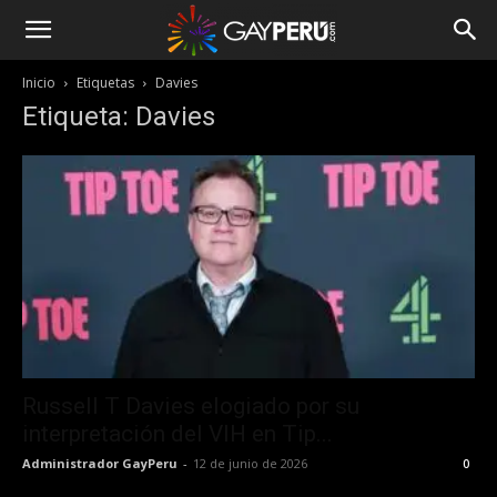
Inicio
Etiquetas
Davies
Etiqueta: Davies
Russell T Davies elogiado por su
interpretación del VIH en Tip...
Administrador GayPeru
-
12 de junio de 2026
0