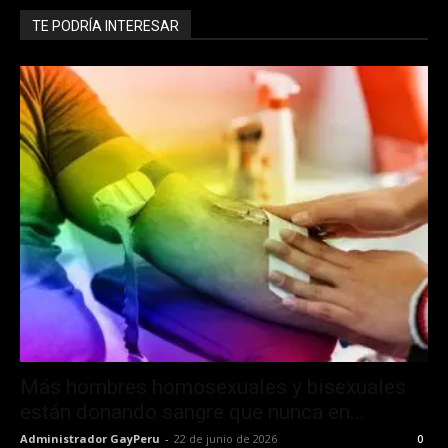
TE PODRÍA INTERESAR
Más hombres homosexuales y bisexuales
están donando sangre que nunca en...
Administrador GayPeru
-
22 de junio de 2026
0