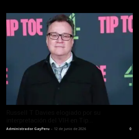
Russell T Davies elogiado por su
interpretación del VIH en Tip...
Administrador GayPeru
-
12 de junio de 2026
0