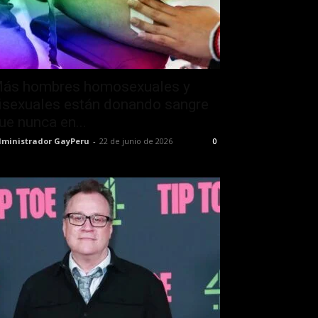
ás hombres homosexuales y
isexuales están donando sangre
ue nunca en...
ministrador GayPeru
-
22 de junio de 2026
0