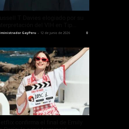
ussell T Davies elogiado por su
nterpretación del VIH en Tip...
ministrador GayPeru
-
12 de junio de 2026
0
etflix confirma el final de Emily