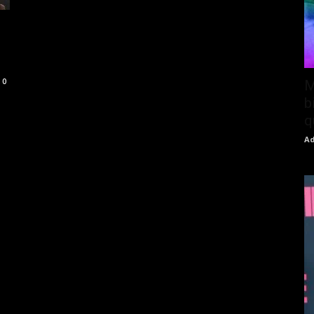
0
M
b
q
Ad