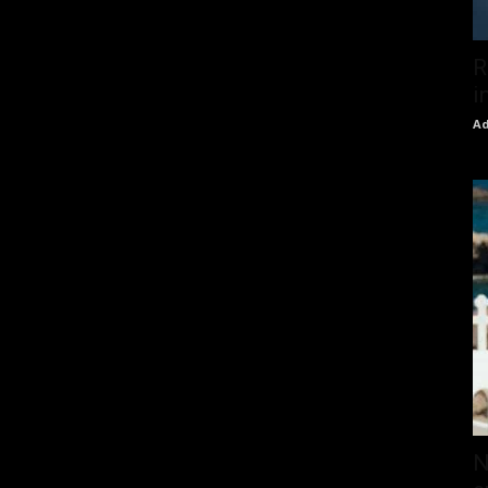
R
i
Ad
N