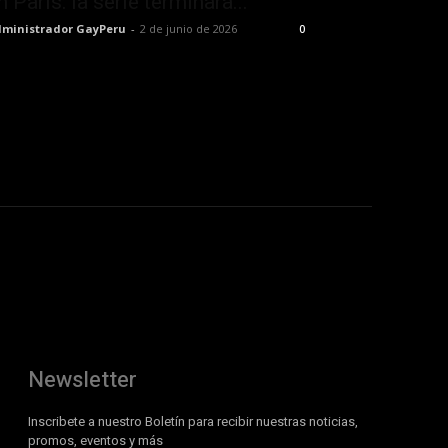
n París: la serie terminará...
ministrador GayPeru
-
2 de junio de 2026
0
Newsletter
Inscribete a nuestro Boletín para recibir nuestras noticias,
promos, eventos y más