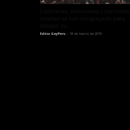
Lesbianas, bisexuales y personas
aliadas se han congregado para
debatir su...
Editor GayPeru
-
18 de marzo de 2019