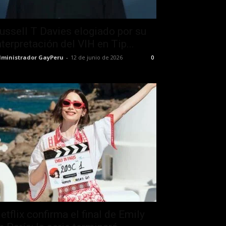
ussell T Davies elogiado por su
nterpretación del VIH en Tip...
ministrador GayPeru
-
12 de junio de 2026
0
etflix confirma el final de Emily