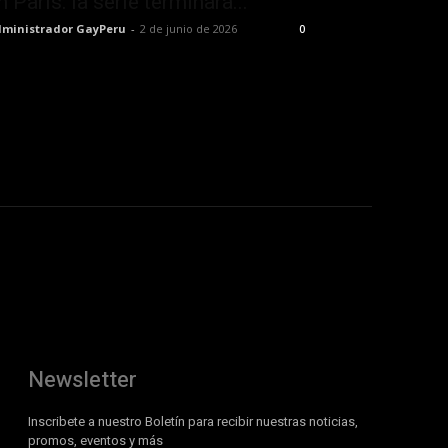
n París: la serie terminará...
ministrador GayPeru
-
2 de junio de 2026
0
Newsletter
Inscribete a nuestro Boletín para recibir nuestras noticias,
promos, eventos y más