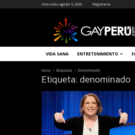
miércoles, agosto 5, 2026
Registrarse
GAYPERU
|
Entretenimiento
Gay
|
Noticias
VIDA SANA
ENTRETENIMIENTO
F
Gays
|
Chat
Inicio
Etiquetas
Denominado
Gay
Etiqueta: denominado
Gratis
Peru