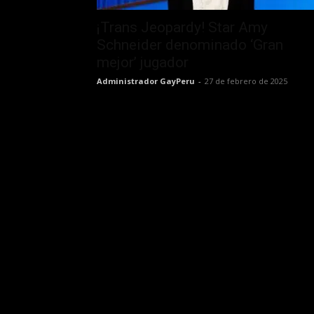
¡Trans Jeopardy! Star Amy
Schneider denominado ‘Gran
mejor’ jugador
Administrador GayPeru
-
27 de febrero de 2025