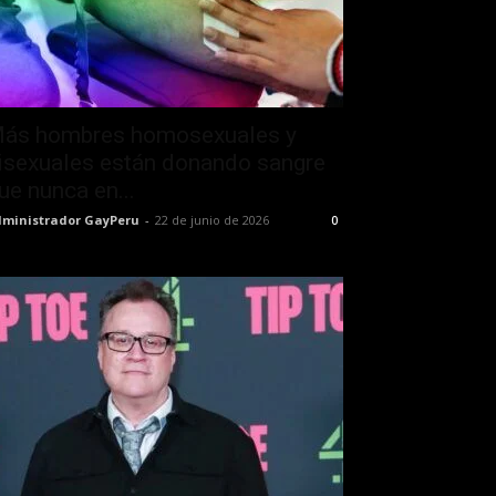
ás hombres homosexuales y
isexuales están donando sangre
ue nunca en...
ministrador GayPeru
-
22 de junio de 2026
0