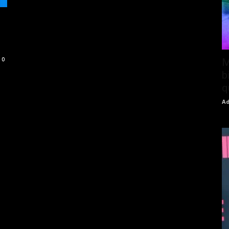
0
M
b
q
Ad