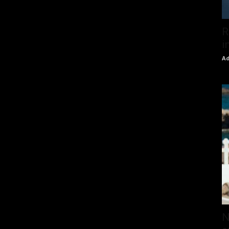
R
i
Ad
N