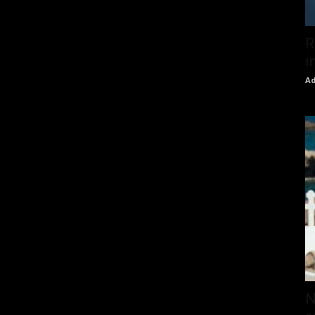
R
i
Ad
N