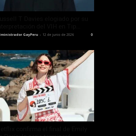
ussell T Davies elogiado por su
nterpretación del VIH en Tip...
ministrador GayPeru
-
12 de junio de 2026
0
etflix confirma el final de Emily