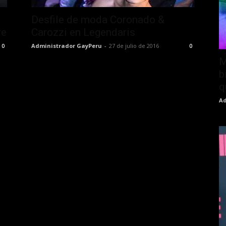
Desfile de moda Coronado &
re
Carozzi en Legendaris
Administrador GayPeru
-
27 de julio de 2016
0
0
M
b
q
Ad