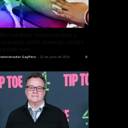
ás hombres homosexuales y
isexuales están donando sangre
ue nunca en...
ministrador GayPeru
-
22 de junio de 2026
0