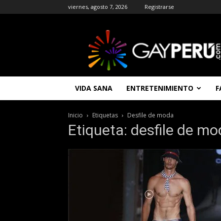
viernes, agosto 7, 2026
Registrarse
GAYPERU
|
Entretenimiento
Gay
|
Noticias
VIDA SANA
ENTRETENIMIENTO
F
Gays
|
Chat
Inicio
Etiquetas
Desfile de moda
Gay
Etiqueta: desfile de m
Gratis
Peru