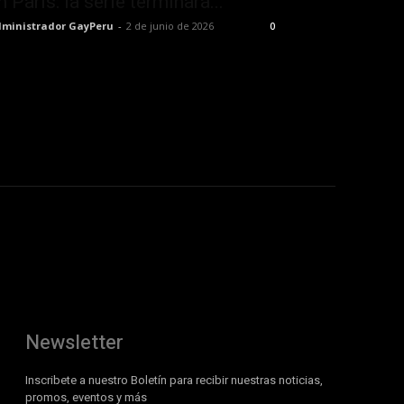
n París: la serie terminará...
ministrador GayPeru
-
2 de junio de 2026
0
Newsletter
Inscribete a nuestro Boletín para recibir nuestras noticias,
promos, eventos y más