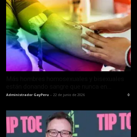
Más hombres homosexuales y bisexuales
están donando sangre que nunca en...
Administrador GayPeru
-
22 de junio de 2026
0