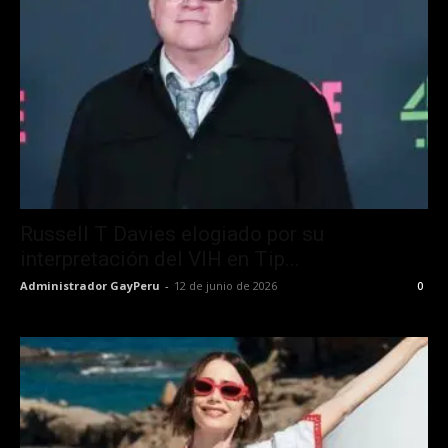
Russell T Davies elogiado por su
interpretación del VIH en Tip...
Administrador GayPeru
-
12 de junio de 2026
0