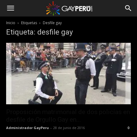
Inicio
Etiquetas
Desfile gay
Etiqueta: desfile gay
Proposición matrimonial de dos policías en
desfile de Orgullo Gay en...
Administrador GayPeru
-
28 de junio de 2016
0