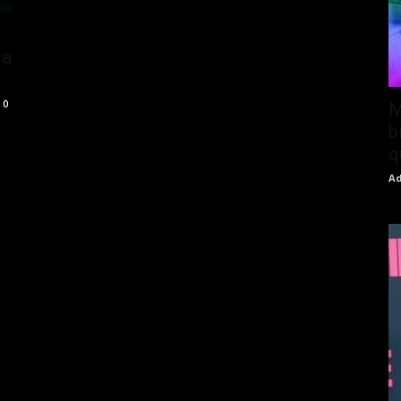
ia
0
M
b
q
Ad