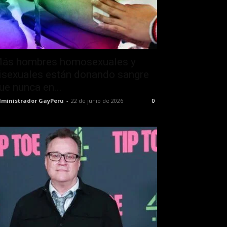
ás hombres homosexuales y
isexuales están donando sangre
ue nunca en...
ministrador GayPeru
-
22 de junio de 2026
0