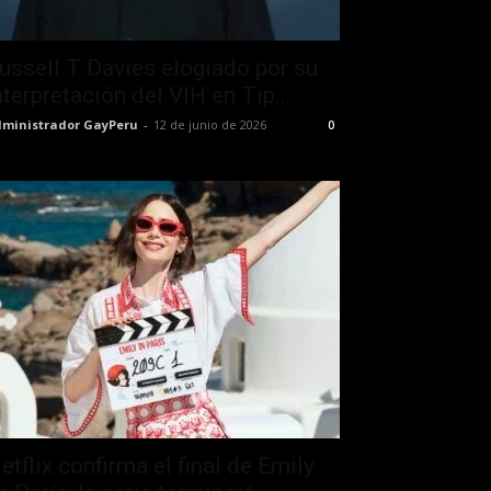
ussell T Davies elogiado por su
nterpretación del VIH en Tip...
ministrador GayPeru
-
12 de junio de 2026
0
etflix confirma el final de Emily