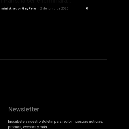
n París: la serie terminará...
ministrador GayPeru
-
2 de junio de 2026
0
Newsletter
Inscribete a nuestro Boletín para recibir nuestras noticias,
promos, eventos y más