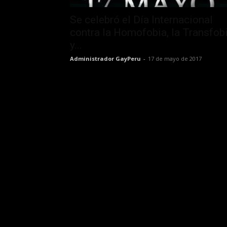
Se celebró el Día Internacional
contra la Homofobia, la Transfob
y...
Administrador GayPeru
-
17 de mayo de 2017