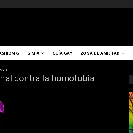
ASHION G
G MIX
GUÍA GAY
ZONA DE AMISTAD
fobia
onal contra la homofobia