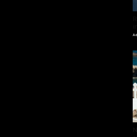
R
i
Ad
N