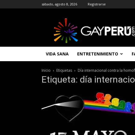
sábado, agosto 8, 2026
Registrarse
GAYPERU
|
Entretenimiento
Gay
|
Noticias
VIDA SANA
ENTRETENIMIENTO
F
Gays
|
Chat
Inicio
Etiquetas
Día internacional contra la homo
Gay
Etiqueta: día internaci
Gratis
Peru