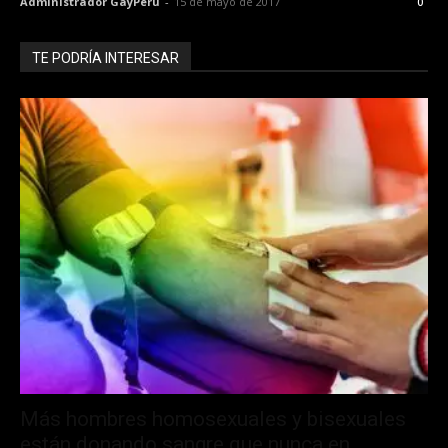
Administrador GayPeru
-
15 de mayo de 2017
0
TE PODRÍA INTERESAR
Más hombres homosexuales y bisexuales
están donando sangre que nunca en...