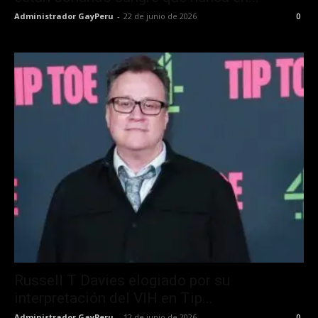
Administrador GayPeru
-
22 de junio de 2026
0
Russell T Davies elogiado por su
interpretación del VIH en Tip...
Administrador GayPeru
-
12 de junio de 2026
0