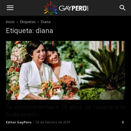
Inicio
Etiquetas
Diana
Etiqueta: diana
Se conocieron hace 30 años, se casaron y la
boda pronto...
Editor GayPeru
-
26 de febrero de 2019
0