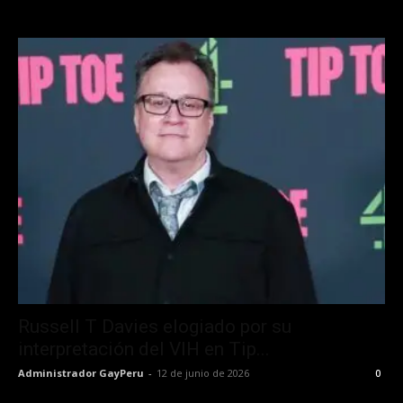
Russell T Davies elogiado por su
interpretación del VIH en Tip...
Administrador GayPeru
-
12 de junio de 2026
0