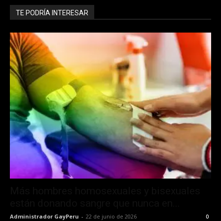
TE PODRÍA INTERESAR
Más hombres homosexuales y bisexuales
están donando sangre que nunca en...
Administrador GayPeru
-
22 de junio de 2026
0