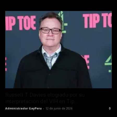
Russell T Davies elogiado por su
interpretación del VIH en Tip...
Administrador GayPeru
-
12 de junio de 2026
0