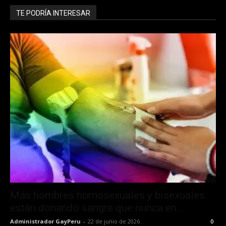
TE PODRÍA INTERESAR
Más hombres homosexuales y bisexuales
están donando sangre que nunca en...
Administrador GayPeru
-
22 de junio de 2026
0