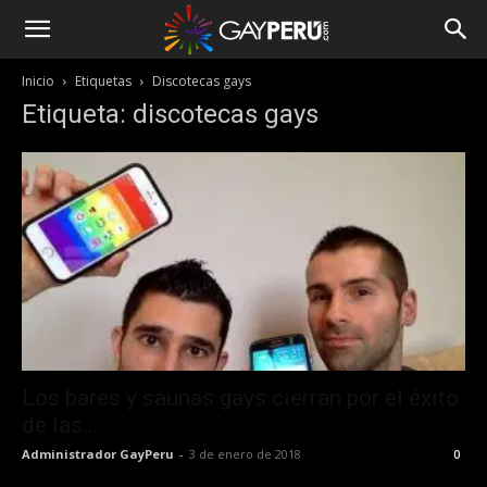
Inicio
Etiquetas
Discotecas gays
Etiqueta: discotecas gays
Los bares y saunas gays cierran por el éxito
de las...
Administrador GayPeru
-
3 de enero de 2018
0