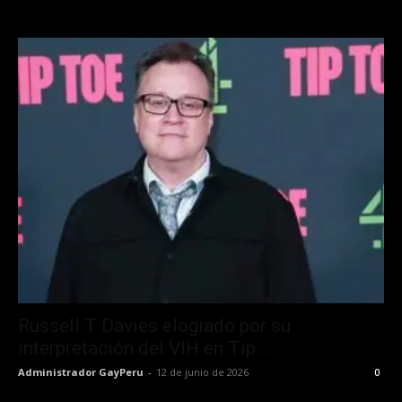
Russell T Davies elogiado por su
interpretación del VIH en Tip...
Administrador GayPeru
-
12 de junio de 2026
0