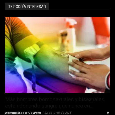
TE PODRÍA INTERESAR
Más hombres homosexuales y bisexuales
están donando sangre que nunca en...
Administrador GayPeru
-
22 de junio de 2026
0