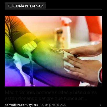
TE PODRÍA INTERESAR
Más hombres homosexuales y bisexuales
están donando sangre que nunca en...
Administrador GayPeru
-
22 de junio de 2026
0