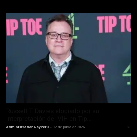
Russell T Davies elogiado por su
interpretación del VIH en Tip...
Administrador GayPeru
-
12 de junio de 2026
0