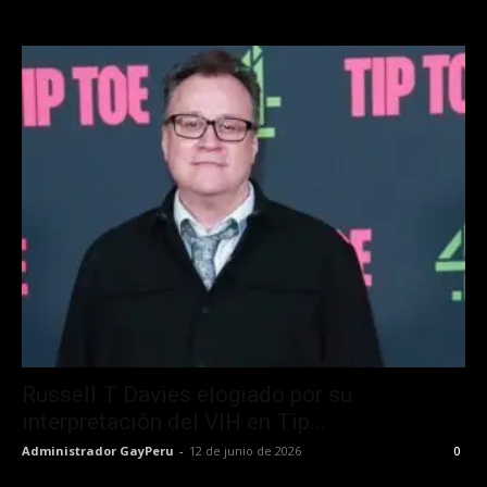
Russell T Davies elogiado por su
interpretación del VIH en Tip...
Administrador GayPeru
-
12 de junio de 2026
0