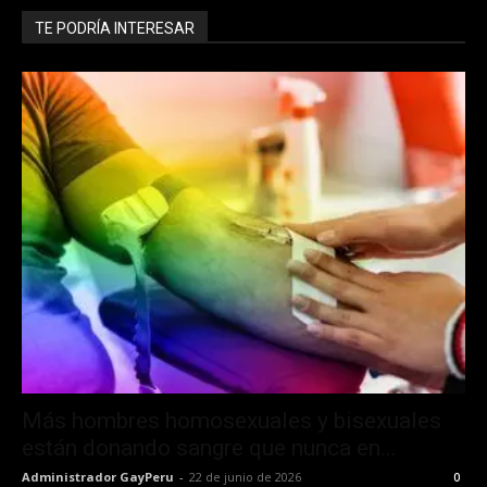
TE PODRÍA INTERESAR
Más hombres homosexuales y bisexuales
están donando sangre que nunca en...
Administrador GayPeru
-
22 de junio de 2026
0