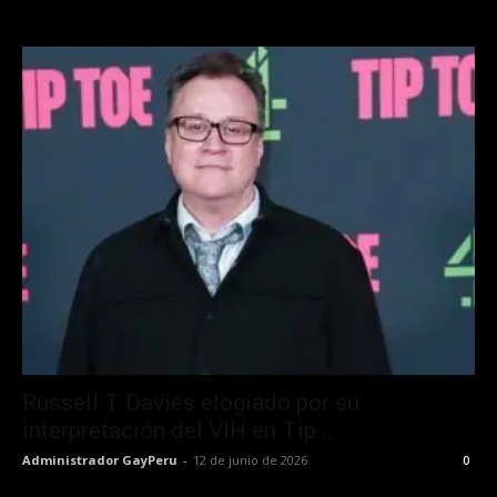
Russell T Davies elogiado por su
interpretación del VIH en Tip...
Administrador GayPeru
-
12 de junio de 2026
0