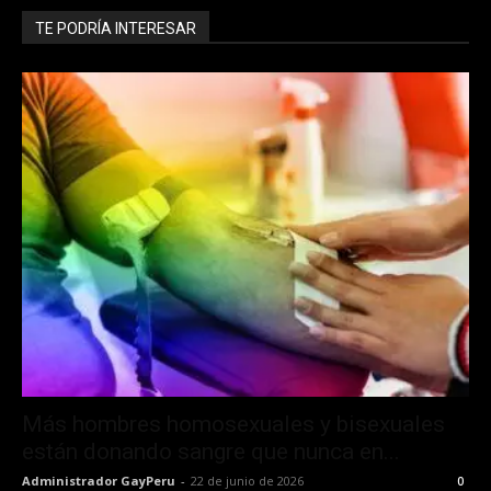
TE PODRÍA INTERESAR
Más hombres homosexuales y bisexuales
están donando sangre que nunca en...
Administrador GayPeru
-
22 de junio de 2026
0