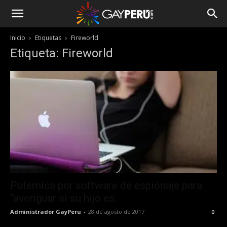
Inicio
Etiquetas
Fireworld
Etiqueta: Fireworld
Polémica por software de espionaje para
“averiguar si su hijo es...
Administrador GayPeru
-
28 de agosto de 2017
0