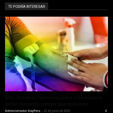
TE PODRÍA INTERESAR
Más hombres homosexuales y bisexuales
están donando sangre que nunca en...
Administrador GayPeru
-
22 de junio de 2026
0