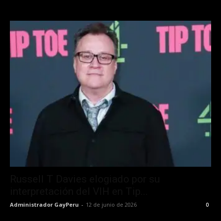
Russell T Davies elogiado por su
interpretación del VIH en Tip...
Administrador GayPeru
-
12 de junio de 2026
0