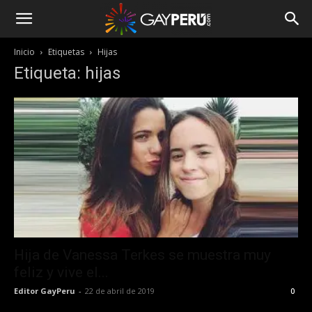
Inicio
Etiquetas
Hijas
Etiqueta: hijas
Hija de Vanessa Terkes se muestra muy
feliz y vive el...
Editor GayPeru
-
22 de abril de 2019
0