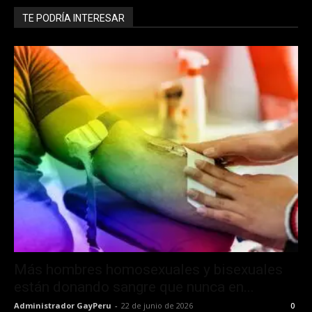
TE PODRÍA INTERESAR
Más hombres homosexuales y bisexuales
están donando sangre que nunca en...
Administrador GayPeru
-
22 de junio de 2026
0