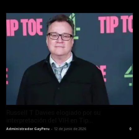
Russell T Davies elogiado por su
interpretación del VIH en Tip...
Administrador GayPeru
-
12 de junio de 2026
0