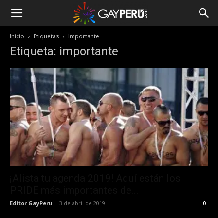
Inicio
Etiquetas
Importante
Etiqueta: importante
¡Alista tu agenda 2019! Aquí están los
PRIDE más importantes de...
Editor GayPeru
-
3 de abril de 2019
0