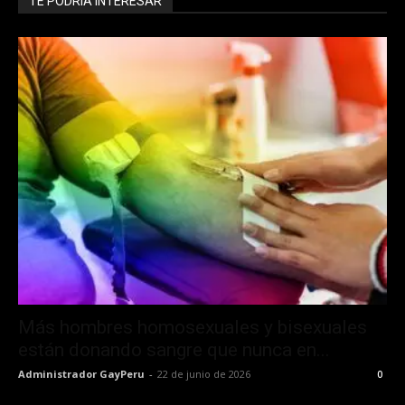
TE PODRÍA INTERESAR
Más hombres homosexuales y bisexuales
están donando sangre que nunca en...
Administrador GayPeru
-
22 de junio de 2026
0