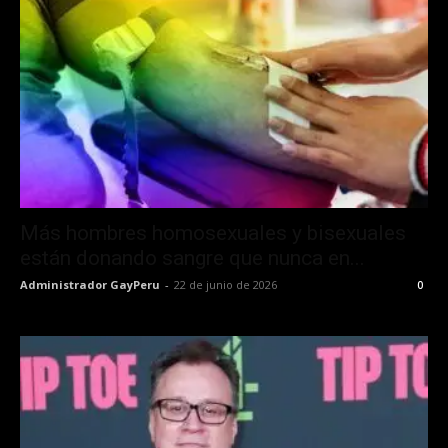
Más hombres homosexuales y bisexuales
están donando sangre que nunca en...
Administrador GayPeru
-
22 de junio de 2026
0