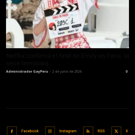
Netflix confirma el final de Emily en París: la
serie terminará...
Administrador GayPeru
-
2 de junio de 2026
0
Facebook
Instagram
RSS
X