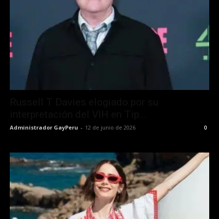
Russell T Davies elogiado por su
interpretación del VIH en Tip...
Administrador GayPeru
-
12 de junio de 2026
0