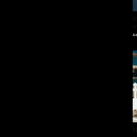
R
i
Ad
N