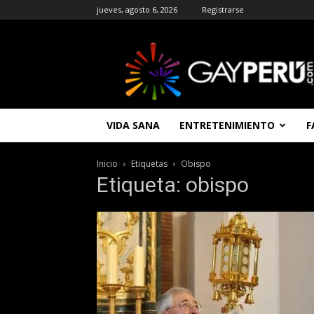
jueves, agosto 6, 2026
Registrarse
GAYPERU
|
Entretenimiento
Gay
|
Noticias
VIDA SANA
ENTRETENIMIENTO
F
Gays
|
Chat
Inicio
Etiquetas
Obispo
Gay
Etiqueta: obispo
Gratis
Peru