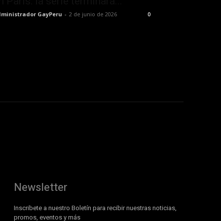
n París: la serie terminará...
ministrador GayPeru
-
2 de junio de 2026
0
Newsletter
Inscribete a nuestro Boletín para recibir nuestras noticias,
promos, eventos y más