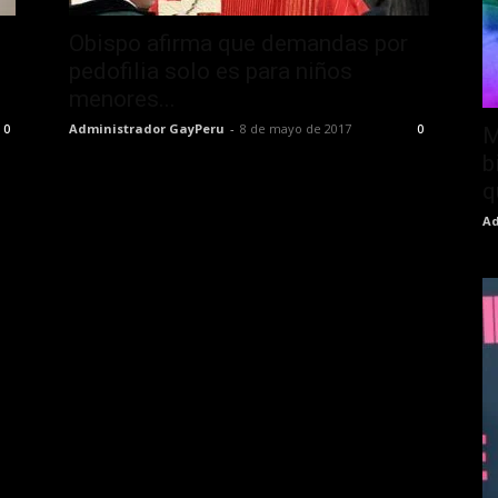
Obispo afirma que demandas por
pedofilia solo es para niños
menores...
Administrador GayPeru
-
8 de mayo de 2017
0
0
M
b
q
Ad