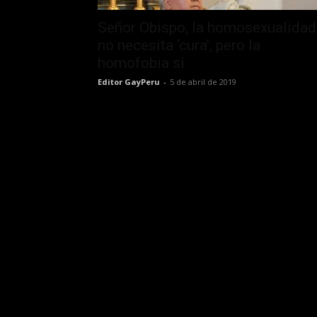
Señor Obispo, la homosexualidad
no necesita ‘cura’, pero la
homofobia sí
Editor GayPeru
-
5 de abril de 2019