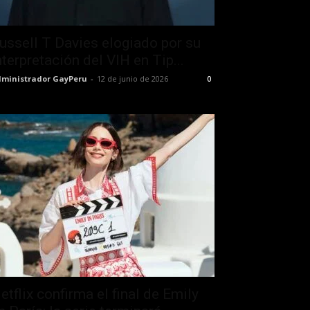
ussell T Davies elogiado por su
nterpretación del VIH en Tip...
ministrador GayPeru
-
12 de junio de 2026
0
etflix confirma el final de Emily