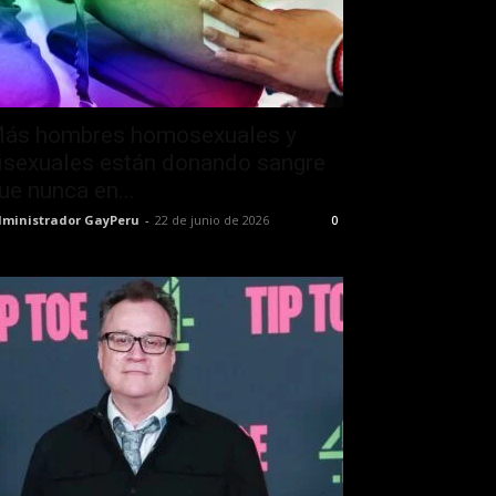
ás hombres homosexuales y
isexuales están donando sangre
ue nunca en...
ministrador GayPeru
-
22 de junio de 2026
0