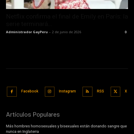
Netflix confirma el final de Emily en París: la
serie terminará...
Administrador GayPeru
-
2 de junio de 2026
0
Facebook
Instagram
RSS
X
Artículos Populares
Más hombres homosexuales y bisexuales están donando sangre que
nunca en Inglaterra