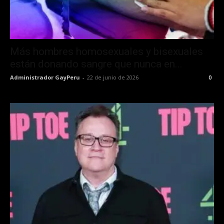
Más hombres homosexuales y bisexuales
están donando sangre que nunca en...
Administrador GayPeru
-
22 de junio de 2026
0