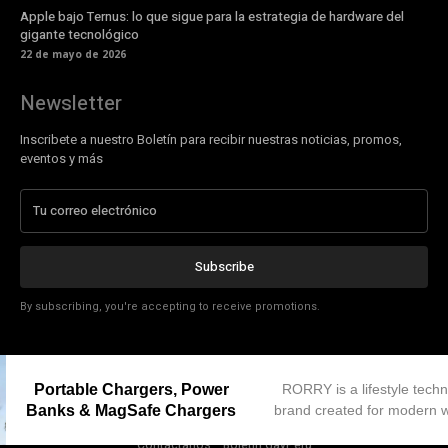
Apple bajo Ternus: lo que sigue para la estrategia de hardware del
gigante tecnológico
22 de mayo de 2026
Newsletter
Inscribete a nuestro Boletín para recibir nuestras noticias, promos,
eventos y más
Subscribe
By subscribing, you're accepting to receive promotions.
Portable Chargers, Power
RORRY is a lifestyle tech
Banks & MagSafe Chargers
brand created for modern
© GayPeru | Portal Gay del Perú desde 1998
Contáctanos
Boletín GayPeru