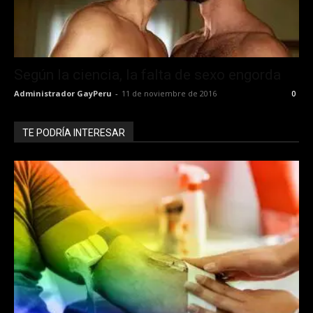
Según la ciencia, la falta de sexo engorda
Administrador GayPeru
-
11 de noviembre de 2016
0
TE PODRÍA INTERESAR