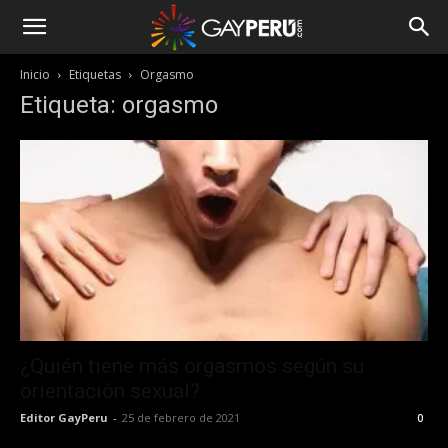
Inicio
Etiquetas
Orgasmo
Etiqueta: orgasmo
¿Quién tiene más orgasmos según su
orientación sexual?
Editor GayPeru
-
25 de febrero de 2021
0