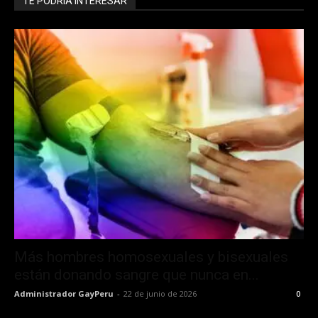
TE PODRÍA INTERESAR
Más hombres homosexuales y bisexuales
están donando sangre que nunca en...
Administrador GayPeru
-
22 de junio de 2026
0