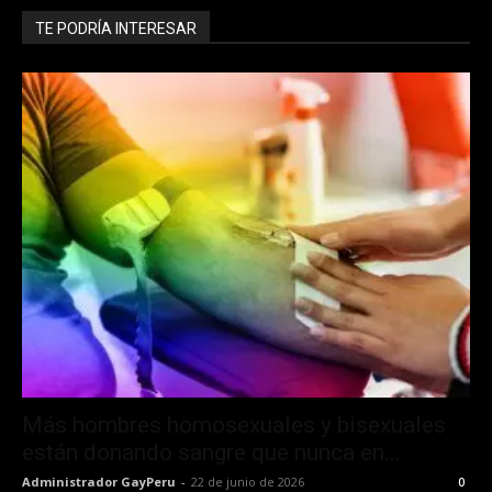
TE PODRÍA INTERESAR
Más hombres homosexuales y bisexuales
están donando sangre que nunca en...
Administrador GayPeru
-
22 de junio de 2026
0