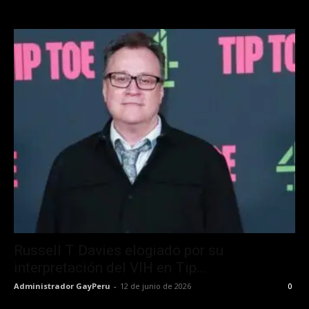
Russell T Davies elogiado por su
interpretación del VIH en Tip...
Administrador GayPeru
-
12 de junio de 2026
0