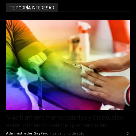
TE PODRÍA INTERESAR
Más hombres homosexuales y bisexuales
están donando sangre que nunca en...
Administrador GayPeru
-
22 de junio de 2026
0