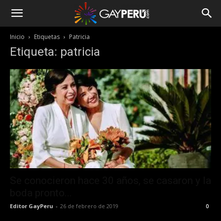
Inicio
Etiquetas
Patricia
Etiqueta: patricia
Se conocieron hace 30 años, se casaron y la
boda pronto...
Editor GayPeru
-
26 de febrero de 2019
0