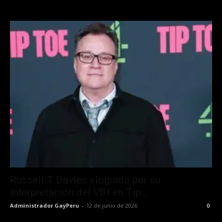
Russell T Davies elogiado por su
interpretación del VIH en Tip...
Administrador GayPeru
-
12 de junio de 2026
0