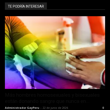
TE PODRÍA INTERESAR
Más hombres homosexuales y bisexuales
están donando sangre que nunca en...
Administrador GayPeru
-
22 de junio de 2026
0