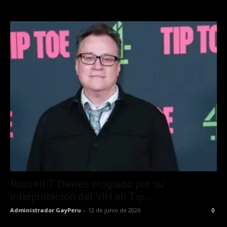
Russell T Davies elogiado por su
interpretación del VIH en Tip...
Administrador GayPeru
-
12 de junio de 2026
0